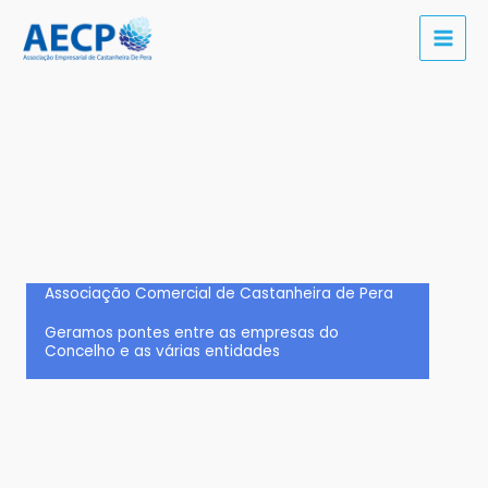
Skip
to
content
Associação Comercial de Castanheira de Pera
Geramos pontes entre as empresas do
Concelho e as várias entidades